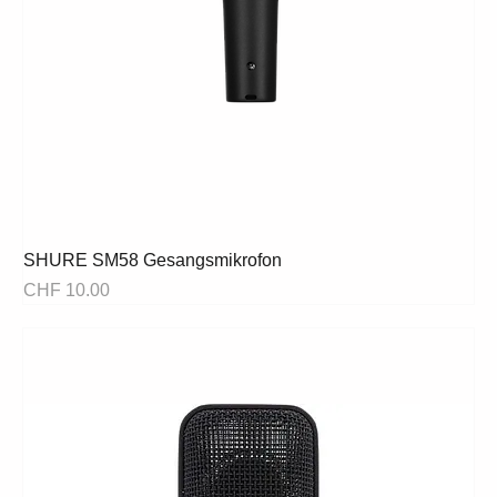
SHURE SM58 Gesangsmikrofon
Preis
CHF 10.00