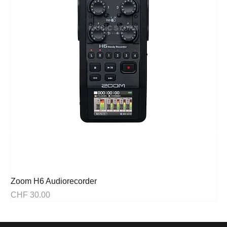
Zoom H6 Audiorecorder
Preis
CHF 30.00