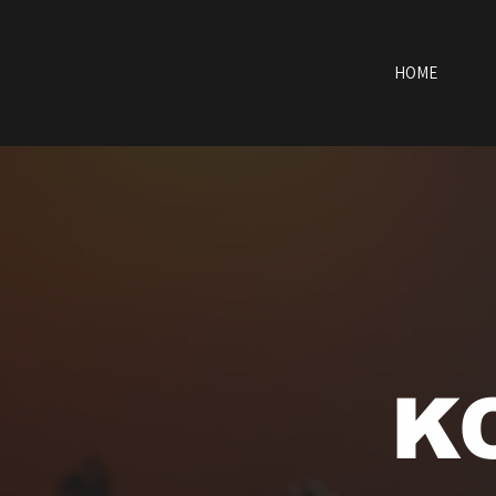
HOME
K