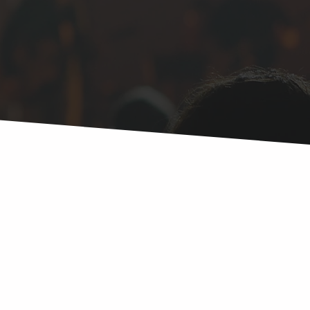
und suchst einen zuverlässigen
enttechnik? Wir unterstützen dich
lanung und Umsetzung deines
rfolgreichen Durchführung stehen