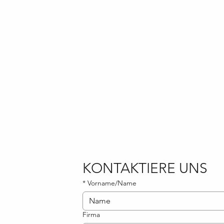
TECHNIKUM
CH - 4133 Pra
Tel. +41 61 8
info@ts-
productions.
KONTAKTIERE UNS
*
Vorname/Name
Firma