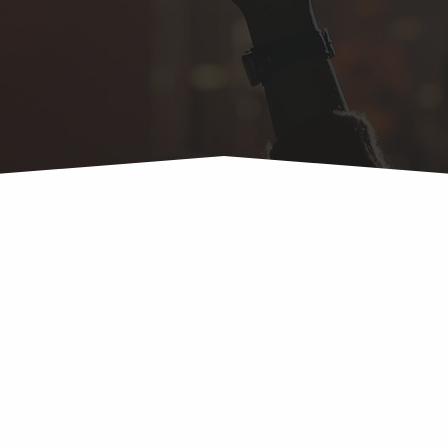
Du planst eine Veranstaltung 
Partner für professionelle Ev
gerne bei der technischen P
Events.
asse 10
Von der ersten Idee bis zur e