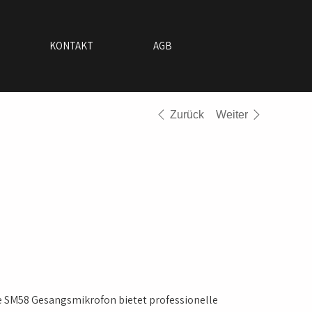
KONTAKT
AGB
Zurück
Weiter
E SM58
gsmikrofon
Preis
CHF 10.00
e SM58 Gesangsmikrofon bietet professionelle