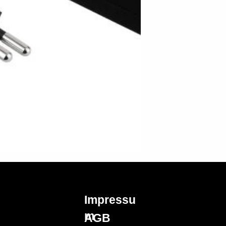
Impressu
m
AGB