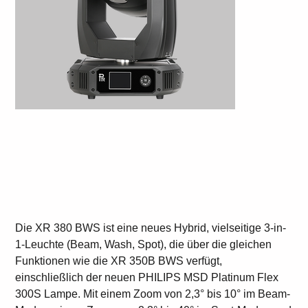
PR XR 380 BWS
Preis
CHF 140.00
Die XR 380 BWS ist eine neues Hybrid, vielseitige 3-in-
1-Leuchte (Beam, Wash, Spot), die über die gleichen
Funktionen wie die XR 350B BWS verfügt,
einschließlich der neuen PHILIPS MSD Platinum Flex
300S Lampe. Mit einem Zoom von 2,3° bis 10° im Beam-