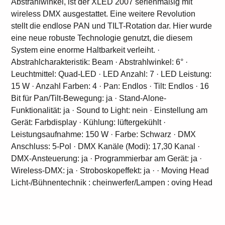
Abstrahlwinkel, ist der XLED 2007 serienmäßig mit
wireless DMX ausgestattet. Eine weitere Revolution
stellt die endlose PAN und TILT-Rotation dar. Hier wurde
eine neue robuste Technologie genutzt, die diesem
System eine enorme Haltbarkeit verleiht. ·
Abstrahlcharakteristik: Beam · Abstrahlwinkel: 6° ·
Leuchtmittel: Quad-LED · LED Anzahl: 7 · LED Leistung:
15 W · Anzahl Farben: 4 · Pan: Endlos · Tilt: Endlos · 16
Bit für Pan/Tilt-Bewegung: ja · Stand-Alone-
Funktionalität: ja · Sound to Light: nein · Einstellung am
Gerät: Farbdisplay · Kühlung: lüftergekühlt ·
Leistungsaufnahme: 150 W · Farbe: Schwarz · DMX
Anschluss: 5-Pol · DMX Kanäle (Modi): 17,30 Kanal ·
DMX-Ansteuerung: ja · Programmierbar am Gerät: ja ·
Wireless-DMX: ja · Stroboskopeffekt: ja · · Moving Head
Licht-/Bühnentechnik : cheinwerfer/Lampen : oving Head