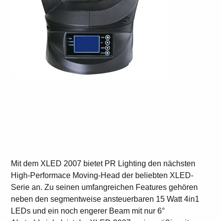
PR Lighting XLED 2007
Preis
CHF 60.00
Mit dem XLED 2007 bietet PR Lighting den nächsten
High-Performace Moving-Head der beliebten XLED-
Serie an. Zu seinen umfangreichen Features gehören
neben den segmentweise ansteuerbaren 15 Watt 4in1
LEDs und ein noch engerer Beam mit nur 6°