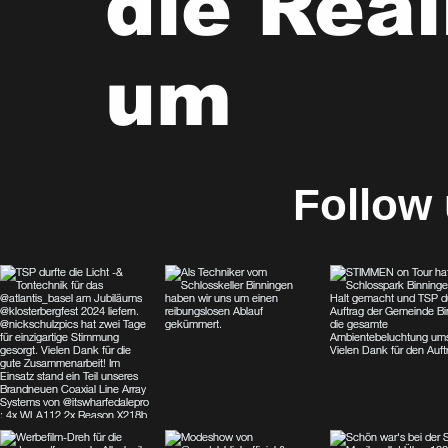
die Real
um
Follow