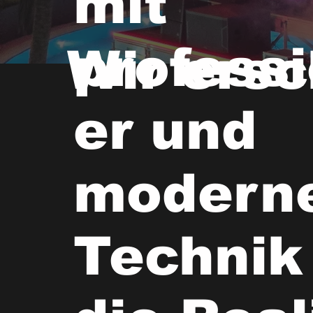
mit
professi
Wir ers
er und
modern
Technik