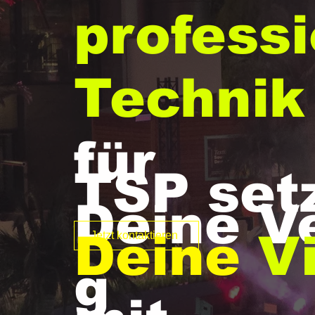
professi
Technik
für
TSP set
Deine V
Deine
V
Jetzt kontaktieren
g