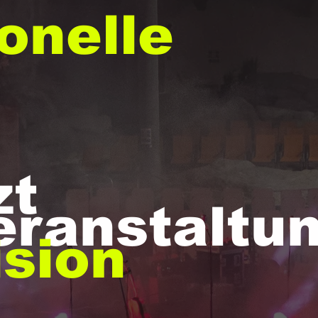
onelle
zt
eranstaltu
ision